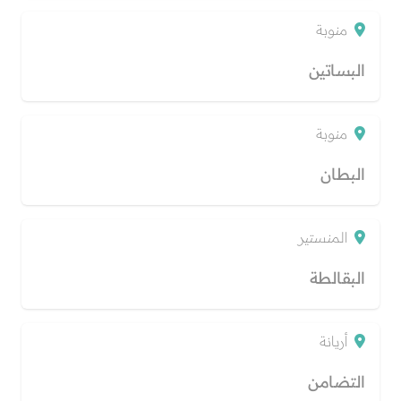
منوبة
البساتين
منوبة
البطان
المنستير
البقالطة
أريانة
التضامن