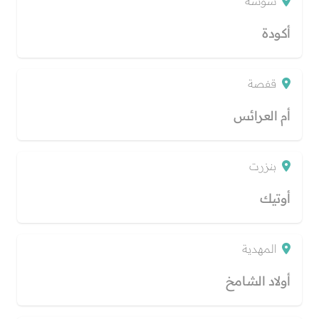
سوسة
أكودة
قفصة
أم العرائس
بنزرت
أوتيك
المهدية
أولاد الشامخ