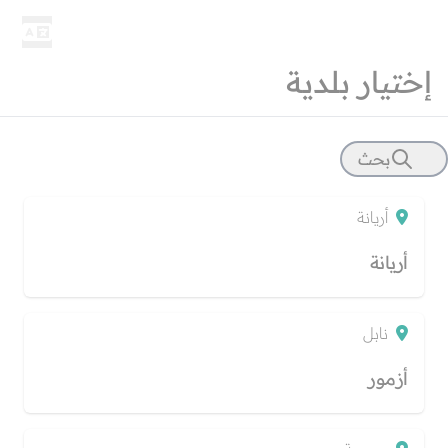
مرصد بلدية
إختيار بلدية
بحث
أريانة
إسم البلدية
أريانة
إسم الولاية
نابل
أزمور
بحث