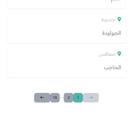
جندوبة
الجواودة
صفاقس
الحاجب
18
2
1