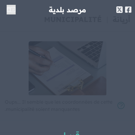
مرصد بلدية
أريانة
|
MUNICIPALITÉ
Oups... Il semble que les coordonnées de cette
municipalité soient manquantes.