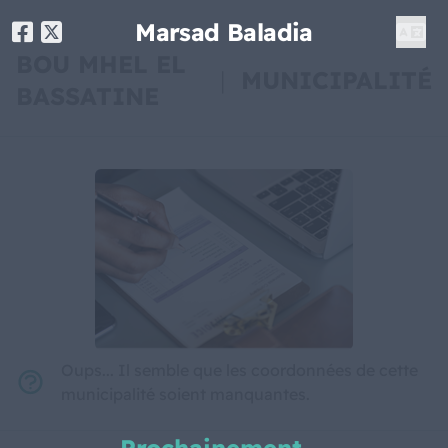
Marsad Baladia
BOU MHEL EL
|
MUNICIPALITÉ
BASSATINE
Oups... Il semble que les coordonnées de cette
municipalité soient manquantes.