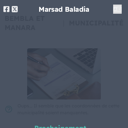
Marsad Baladia
BEMBLA ET
|
MUNICIPALITÉ
MANARA
Oups... Il semble que les coordonnées de cette
municipalité soient manquantes.