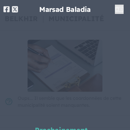
Marsad Baladia
BELKHIR
|
MUNICIPALITÉ
Oups... Il semble que les coordonnées de cette
municipalité soient manquantes.