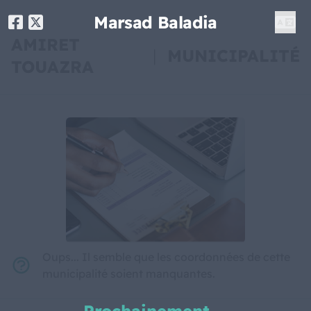
Marsad Baladia
AMIRET
|
MUNICIPALITÉ
TOUAZRA
Oups... Il semble que les coordonnées de cette
municipalité soient manquantes.