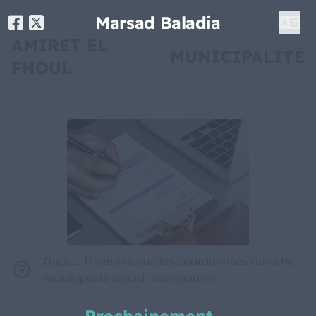
Marsad Baladia
AMIRET EL
|
MUNICIPALITÉ
FHOUL
Oups... Il semble que les coordonnées de cette
municipalité soient manquantes.