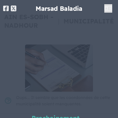
Marsad Baladia
AIN ES-SOBH -
|
MUNICIPALITÉ
NADHOUR
Oups... Il semble que les coordonnées de cette
municipalité soient manquantes.