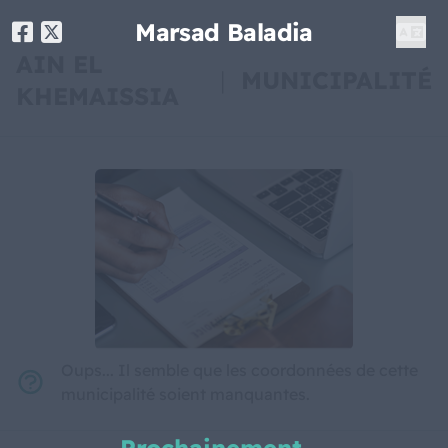
Marsad Baladia
AIN EL
|
MUNICIPALITÉ
KHEMAISSIA
Oups... Il semble que les coordonnées de cette
municipalité soient manquantes.