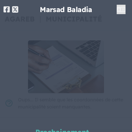
Marsad Baladia
AGAREB
|
MUNICIPALITÉ
Oups... Il semble que les coordonnées de cette
municipalité soient manquantes.