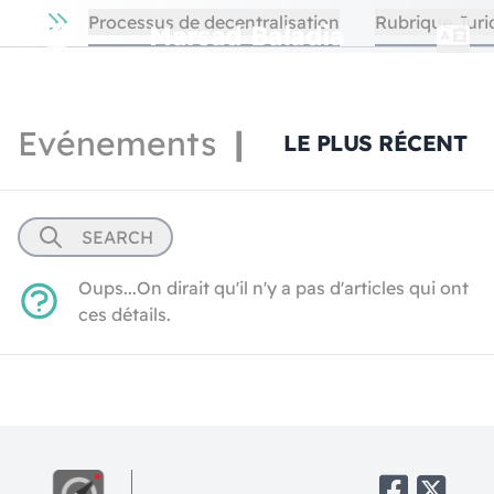
Processus de decentralisation
Rubrique Juri
Marsad Baladia
Evénements
|
LE PLUS RÉCENT
SEARCH
Oups...On dirait qu'il n'y a pas d'articles qui ont
Titre
ces détails.
Localité
Date de début (yyyy-mm-dd)