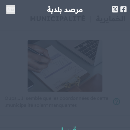
مرصد بلدية
الخمايرية
|
MUNICIPALITÉ
Oups... Il semble que les coordonnées de cette
municipalité soient manquantes.