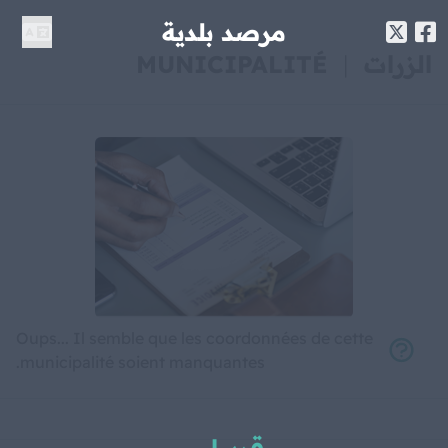
مرصد بلدية
الزرات
|
MUNICIPALITÉ
Oups... Il semble que les coordonnées de cette
municipalité soient manquantes.